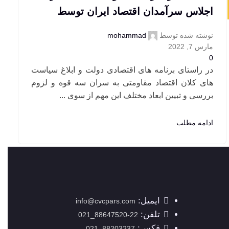
اجلاس سرآمدان اقتصاد ایران توسط
شرکت داده پرداز
نوشته شده توسط
mohammad
مارس 7, 2022
0
در راستای برنامه های اقتصادی دولت و ابلاغ سیاست
های کلان اقتصاد مقاومتی به سران سه قوه و لزوم
بررسی و تبیین ابعاد مختلف این مهم از سوی ...
ادامه مطلب
ایمیل:
info@cvcpars.com
تلفن:
22-88647520_021
فکس:
88203237_021